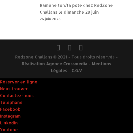
Ramène ton/ta pote chez RedZone
Challans le dimanche 28 juin
26 juin 2026
Redzone Challans © 2021 - Tous droits réservés -
Réalisation Agence Crossmedia
-
Mentions
Légales
-
C.G.V
Réserver en ligne
Nous trouver
Contactez-nous
Téléphone
Facebook
Instagram
Linkedin
Youtube