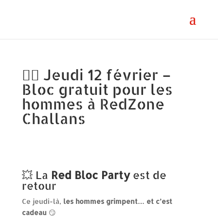
🧗‍♂️ Jeudi 12 février –
Bloc gratuit pour les
hommes à RedZone
Challans
💥 La
Red Bloc Party
est de
retour
Ce jeudi-là,
les hommes grimpent… et c’est
cadeau
😏